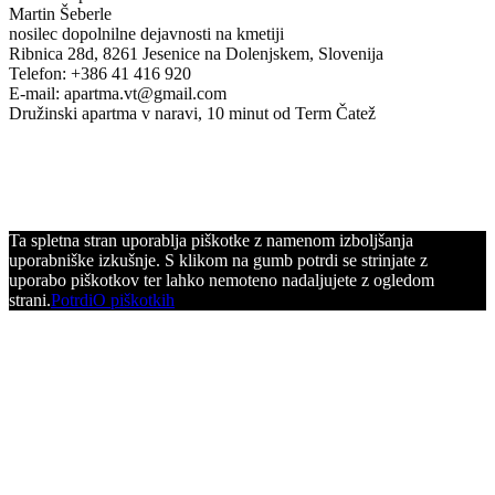
Martin Šeberle
nosilec dopolnilne dejavnosti na kmetiji
Ribnica 28d, 8261 Jesenice na Dolenjskem, Slovenija
Telefon: +386 41 416 920
E-mail: apartma.vt@gmail.com
Družinski apartma v naravi, 10 minut od Term Čatež
Ta spletna stran uporablja piškotke z namenom izboljšanja
uporabniške izkušnje. S klikom na gumb potrdi se strinjate z
uporabo piškotkov ter lahko nemoteno nadaljujete z ogledom
strani.
Potrdi
O piškotkih