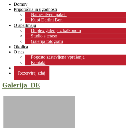
Domov
Priporočila in ugodnosti
Namestitveni paketi
Kupi Darilni Bon
O apartmaju
Duplex galerija z balkonom
Studio s teraso
Galerija fotografij
Okolica
O nas
Pogosto zastavljena vprašanja
Kontakt
Blog
Rezerviraj zdaj
Galerija_DE