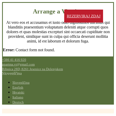
Arrange a Viewing
REZERVIRAJ ZDAJ
At vero eos et accusamus et iusto odio dignissimos ducimus qui
blanditiis praesentium voluptatum deleniti atque corrupti quos
dolores et quas molestias excepturi sint occaecati cupiditate non
provident, similique sunt in culpa qui officia deserunt mollitia
animi, id est laborum et dolorum fuga.
Error:
Contact form not found.
+386 41 416 920
apartma.vt@gmail.com
Ribnica 28D, 8261 Jesenice na Dolenjskem
Slovenščina
Slovenščina
English
Hrvatski
Italiano
Deutsch